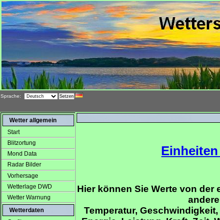
Sprache:
Wetter allgemein
Start
Blitzortung
Einheite
Mond Data
Radar Bilder
Vorhersage
Wetterlage DWD
Hier können Sie Werte von der
Wetter Warnung
andere
Temperatur, Geschwindigkeit,
Wetterdaten