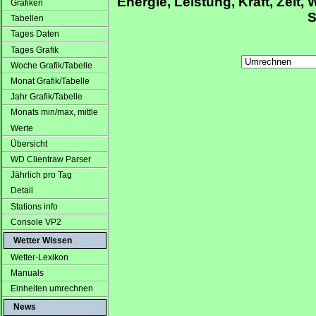
Energie, Leistung, Kraft, Zeit, 
Grafiken
S
Tabellen
Tages Daten
Tages Grafik
Woche Grafik/Tabelle
Monat Grafik/Tabelle
Jahr Grafik/Tabelle
Monats min/max, mittle
Werte
Übersicht
WD Clientraw Parser
Jährlich pro Tag
Detail
Stations info
Console VP2
Wetter Wissen
Wetter-Lexikon
Manuals
Einheiten umrechnen
News